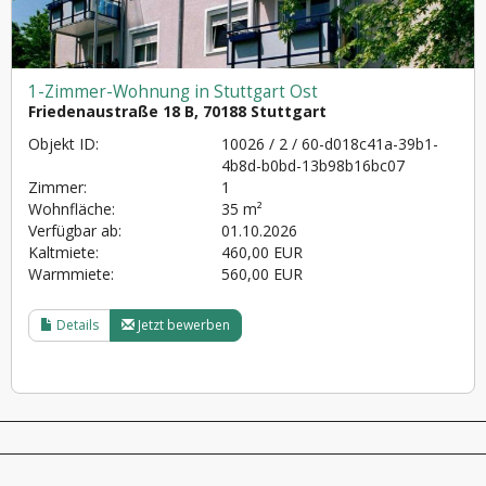
1-Zimmer-Wohnung in Stuttgart Ost
Friedenaustraße 18 B, 70188 Stuttgart
Objekt ID:
10026 / 2 / 60-d018c41a-39b1-
4b8d-b0bd-13b98b16bc07
Zimmer:
1
Wohnfläche:
35 m²
Verfügbar ab:
01.10.2026
Kaltmiete:
460,00 EUR
Warmmiete:
560,00 EUR
Details
Jetzt bewerben